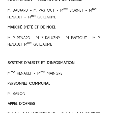
me
me
M. BAUJARD - M. PASTOUT - M
BORNET - M
me
HENAULT - M
GUILLAUMET
MARCHÉ D’ÉTÉ ET DE NOEL
me
me
me
M
PENARD - M
KALUZNY - M. PASTOUT - M
me
HENAULT M
GUILLAUMET
SYSTEME D'ALERTE ET D'INFORMATION
me
me
M
HENAULT - M
MAINGRE
PERSONNEL COMMUNA
L
M. BARON
APPEL D’OFFRES