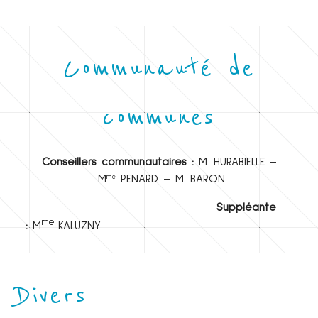
Communauté de
communes
Conseillers communautaires :
M. HURABIELLE –
M
PENARD – M. BARON
me
Suppléante
me
:
M
KALUZNY
Divers