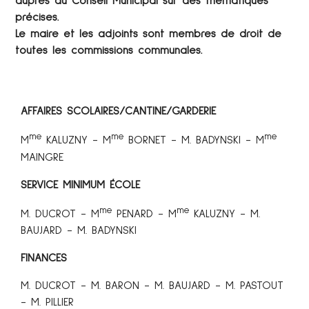
auprès du Conseil Municipal sur des thématiques
précises.
Le maire et les adjoints sont membres de droit de
toutes les commissions communales.
AFFAIRES SCOLAIRES/CANTINE/GARDERIE
me
me
me
M
KALUZNY - M
BORNET - M. BADYNSKI - M
MAINGRE
SERVICE MINIMUM ÉCOLE
me
me
M. DUCROT - M
PENARD - M
KALUZNY - M.
BAUJARD - M. BADYNSKI
FINANCES
M. DUCROT - M. BARON - M. BAUJARD - M. PASTOUT
- M. PILLIER