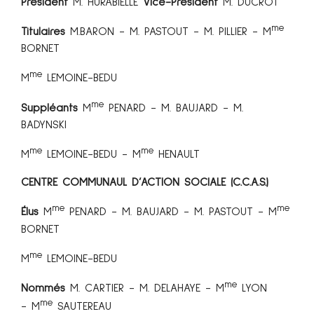
Président
M. HURABIELLE
Vice-Président
M. DUCROT
me
Titulaires
M.BARON - M. PASTOUT - M. PILLIER - M
BORNET
me
M
LEMOINE-BEDU
me
Suppléants
M
PENARD - M. BAUJARD - M.
BADYNSKI
me
me
M
LEMOINE-BEDU - M
HENAULT
CENTRE COMMUNAUL D’ACTION SOCIALE (C.C.A.S.)
me
me
Élus
M
PENARD - M. BAUJARD - M. PASTOUT - M
BORNET
me
M
LEMOINE-BEDU
me
Nommés
M. CARTIER - M. DELAHAYE - M
LYON
me
- M
SAUTEREAU