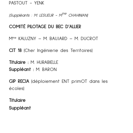
PASTOUT - YENK
me
(Suppléants : M. LESUEUR -
M
CHAHINIAN)
COMITÉ PILOTAGE DU BEC D’ALLIER
M
KALUZNY – M. BAUJARD –
M. DUCROT
me
CIT 18
(Cher Ingénierie des Territoires)
Titulaire :
M. HURABIELLE
Suppléant :
M. BARON
GIP RECIA
(déploiement ENT primOT dans les
écoles)
Titulaire
Suppléant