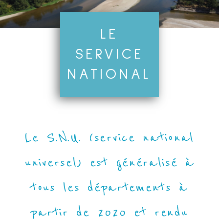
LE
SERVICE
NATIONAL
Le S.N.U. (service national
universel) est généralisé à
tous les départements à
partir de 2020 et rendu